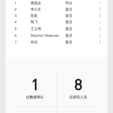
1
黄国全
所长
香港大
2
李从东
委员
暨南大
3
陈新
委员
广东工
4
陶飞
委员
北京航
5
王立辉
委员
瑞典皇
6
Stephen Newman
委员
英国 Bath
7
徐旬
委员
新西兰Auck
1
8
位教授带头
位研究人员