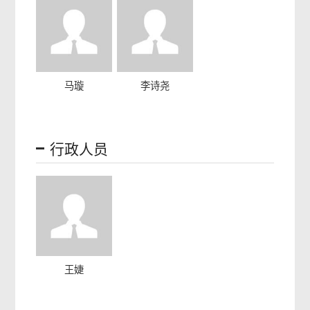
马璇
李诗尧
行政人员
王婕