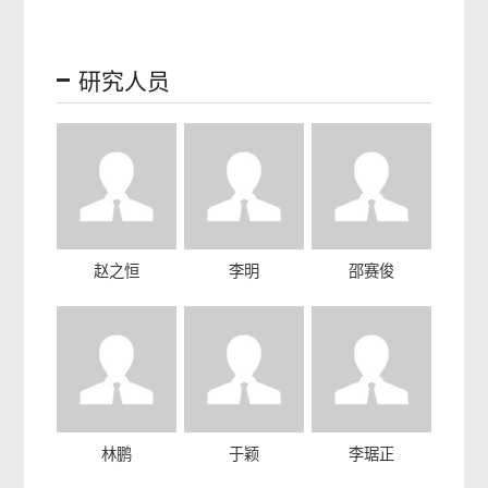
研究人员
赵之恒
李明
邵赛俊
林鹏
于颖
李琚正