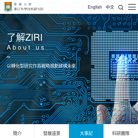
English
中文
了解ZIRI
About us
以轉化型研究作爲戰略規劃建構未來
簡介
發展遠景
大事記
科研團隊