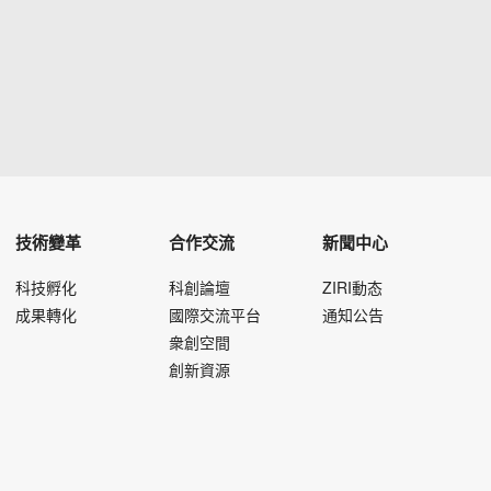
技術變革
合作交流
新聞中心
科技孵化
科創論壇
ZIRI動态
成果轉化
國際交流平台
通知公告
衆創空間
創新資源