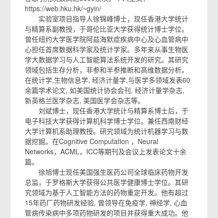
https://web.hku.hk/~gyin/
实验室项目指导人徐锦峰博士，现任香港大学统计
与精算系副教授，于哥伦比亚大学获得统计博士学位。
曾任纽约大学医学院阿茲海默症疾病中心及心血管病中
心担任首席数据科学家及统计学家。多年来从事生物医
学大数据学习与人工智能算法系统开发的研究。其研究
领域包括生存分析，非参和半参推断和高维数据分析。
在统计学,生物信息学, 经济计量学,与医学多领域发表60
余篇学术论文, 如美国统计协会会刊, 经济计量学杂志,
新英格兰医学杂志, 美国医学会杂志等。
刘斌博士，现任香港大学统计与精算系博士后，于
电子科技大学获得计算机科学博士学位。兼任西南财经
大学计算机系助理教授。研究领域为统计机器学习与数
据挖掘。在Cognitive Computation ，Neural
Networks，ACML，ICC等期刊及会议上发表论文十余
篇。
徐旭博士现任美国强生医药公司全球临床药物开发
总监，于罗格斯大学获得公共医学健康博士学位。其研
究领域为基于人工智能方法的药物重定开发。他有超过
15年药厂药物研发经验, 曾领导在免疫学, 神经学, 心血
管病传染病中多项药物研发的项目并获得重大成功。他