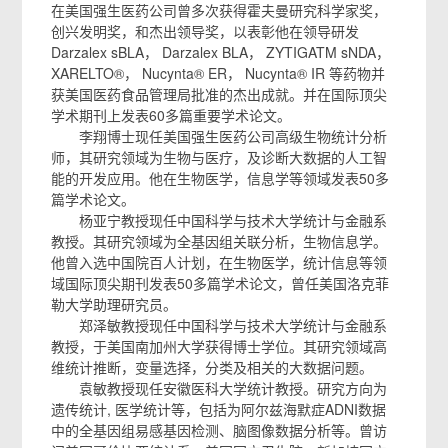
在美国强生医药公司曾多次获得霍夫曼研究科学家奖，
创兴发明奖，和杰出领导奖，以表彰他在领导研发
Darzalex sBLA， Darzalex BLA， ZYTIGATM sNDA，
XARELTO®， Nucynta® ER， Nucynta® IR 等药物并
获美国医药食品管理局批准的杰出成就。并在国际顶尖
学术期刊上发表60多篇重要学术论文。
李翔博士现任美国强生医药公司高级生物统计分析
师，其研究领域为生物与医疗，及诊断大数据的人工智
能的开发应用。他在生物医学，信息学等领域发表50多
篇学术论文。
杨亚宁教授现任中国科学与技术大学统计与金融系
教授。其研究领域为全基因组关联分析，生物信息学。
他曾入选中国院百人计划，在生物医学，统计信息等领
域国际顶尖期刊发表50多篇学术论文，曾任美国洛克菲
勒大学助理研究员。
郑泽敏教授现任中国科学与技术大学统计与金融系
教授，于美国南加州大学获得博士学位。其研究领域高
维统计推断，变量选择，分类及相关的大数据问题。
袁敏教授现任安徽医科大学统计教授。研究方向为
遗传统计, 医学统计等，包括为阿尔兹海默症ADNI数据
中的全基因组易感基因检测、脑图像数据分析等。曾访