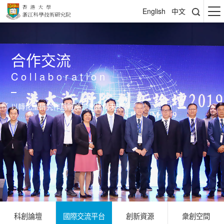
English
中文
合作交流
Collaboration
以轉化型研究作爲戰略規劃建構未來
科創論壇
國際交流平台
創新資源
衆創空間