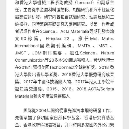
和香港大學機械工程系副教授（tenured）和副系主
任，主要從事金屬材料強韌化、相變研究和汽車輕量化
超高強鋼研發。研究内容包含試驗研究、理論建模和三
維模拟，同時兼顧基礎研究與應用研究。以第一作者或
者通訊作者在Science 、Acta Materialia等期刊發表論
文90餘篇，H-index 22 。擔任Met. Mater.
International國際期刊編輯、MMTA 、MST 、
JMST、JOM期刊編委 。擔任Science、Nature
Communication等20多本SCI雜志審稿人。黃明欣博士
在2018年獲得美國TechConnect全球創新獎、2018 香
港大學傑出青年學者獎、2018香港大學優秀研究成果
獎、2017年中國科技新銳人物、2017年港大工學院卓
越知識交流獎、2015、2016、2018 ACTA/Scripta
Materialia雜志年度最佳審稿人。
團隊從2004年開始從事先進汽車鋼的研發工作，
先後承擔了多項國家自然科學基金、香港研究資助基
金、香港政府科技署項目，并同時與多家國内外公司緊