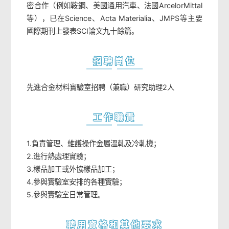
密合作（例如鞍鋼、美國通用汽車、法國ArcelorMittal
等），已在Science、Acta Materialia、JMPS等主要
國際期刊上發表SCI論文九十餘篇。
招聘崗位
先進合金材料實驗室招聘（兼職）研究助理2人
工作職責
1.負責管理、維護操作金屬溫軋及冷軋機；
2.進行熱處理實驗；
3.樣品加工或外協樣品加工；
4.參與實驗室安排的各種實驗；
5.參與實驗室日常管理。
聘用資格和其他要求