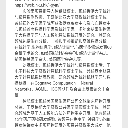
https://web.hku.hk/~gyin/
实验室项目指导人徐锦峰博士，现任香港大学统计
与精算系副教授，于哥伦比亚大学获得统计博士学位。
曾任纽约大学医学院阿茲海默症疾病中心及心血管病中
心担任首席数据科学家及统计学家。多年来从事生物医
学大数据学习与人工智能算法系统开发的研究。其研究
领域包括生存分析，非参和半参推断和高维数据分析。
在统计学,生物信息学, 经济计量学,与医学多领域发表60
余篇学术论文, 如美国统计协会会刊, 经济计量学杂志,
新英格兰医学杂志, 美国医学会杂志等。
刘斌博士，现任香港大学统计与精算系博士后，于
电子科技大学获得计算机科学博士学位。兼任西南财经
大学计算机系助理教授。研究领域为统计机器学习与数
据挖掘。在Cognitive Computation ，Neural
Networks，ACML，ICC等期刊及会议上发表论文十余
篇。
徐旭博士现任美国强生医药公司全球临床药物开发
总监，于罗格斯大学获得公共医学健康博士学位。其研
究领域为基于人工智能方法的药物重定开发。他有超过
15年药厂药物研发经验, 曾领导在免疫学, 神经学, 心血
管病传染病中多项药物研发的项目并获得重大成功。他