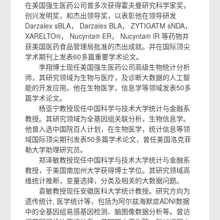
在美国强生医药公司曾多次获得霍夫曼研究科学家奖，
创兴发明奖，和杰出领导奖，以表彰他在领导研发
Darzalex sBLA， Darzalex BLA， ZYTIGATM sNDA，
XARELTO®， Nucynta® ER， Nucynta® IR 等药物并
获美国医药食品管理局批准的杰出成就。并在国际顶尖
学术期刊上发表60多篇重要学术论文。
李翔博士现任美国强生医药公司高级生物统计分析
师，其研究领域为生物与医疗，及诊断大数据的人工智
能的开发应用。他在生物医学，信息学等领域发表50多
篇学术论文。
杨亚宁教授现任中国科学与技术大学统计与金融系
教授。其研究领域为全基因组关联分析，生物信息学。
他曾入选中国院百人计划，在生物医学，统计信息等领
域国际顶尖期刊发表50多篇学术论文，曾任美国洛克菲
勒大学助理研究员。
郑泽敏教授现任中国科学与技术大学统计与金融系
教授，于美国南加州大学获得博士学位。其研究领域高
维统计推断，变量选择，分类及相关的大数据问题。
袁敏教授现任安徽医科大学统计教授。研究方向为
遗传统计, 医学统计等，包括为阿尔兹海默症ADNI数据
中的全基因组易感基因检测、脑图像数据分析等。曾访