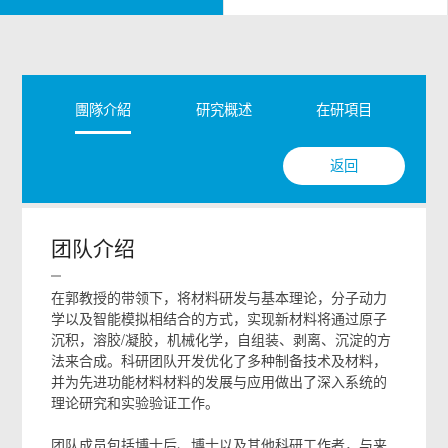
團隊介紹
研究概述
在研項目
代表
返回
团队介绍
在郭教授的带领下，将材料研发与基本理论，分子动力
学以及智能模拟相结合的方式，实现新材料将通过原子
沉积，溶胶/凝胶，机械化学，自组装、剥离、沉淀的方
法来合成。科研团队开发优化了多种制备技术及材料，
并为先进功能材料材料的发展与应用做出了深入系统的
理论研究和实验验证工作。
团队成员包括博士后、博士以及其他科研工作者，与来